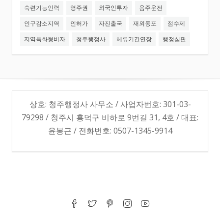
숙련기능인력
영주권
외국인투자
음주운전
인구감소지역
인허가
자진출국
재외동포
점수제
지역특화형비자
청주행정사
체류기간연장
행정심판
상호: 청주행정사 사무소 / 사업자번호: 301-03-
79298 / 청주시 흥덕구 비하로 9번길 31, 4호 / 대표:
윤봉근 / 전화번호: 0507-1345-9914