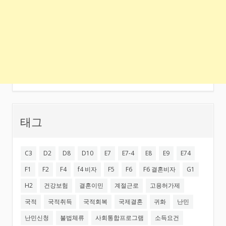
태그
C3
D2
D8
D10
E7
E7-4
E8
E9
E74
F1
F2
F4
f4 비자
F5
F6
F6 결혼비자
G1
H2
건강보험
결혼이민
계절근로
고용허가제
국적
국적취득
국적회복
국제결혼
귀화
난민
난민신청
불법체류
사회통합프로그램
소득요건