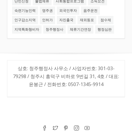
난민신청
불법체류
사회통합프로그램
소득요건
숙련기능인력
영주권
외국인투자
음주운전
인구감소지역
인허가
자진출국
재외동포
점수제
지역특화형비자
청주행정사
체류기간연장
행정심판
상호: 청주행정사 사무소 / 사업자번호: 301-03-
79298 / 청주시 흥덕구 비하로 9번길 31, 4호 / 대표:
윤봉근 / 전화번호: 0507-1345-9914