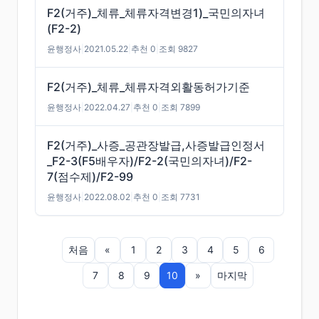
F2(거주)_체류_체류자격변경1)_국민의자녀
(F2-2)
윤행정사
|
2021.05.22
|
추천 0
|
조회 9827
F2(거주)_체류_체류자격외활동허가기준
윤행정사
|
2022.04.27
|
추천 0
|
조회 7899
F2(거주)_사증_공관장발급,사증발급인정서
_F2-3(F5배우자)/F2-2(국민의자녀)/F2-
7(점수제)/F2-99
윤행정사
|
2022.08.02
|
추천 0
|
조회 7731
처음
«
1
2
3
4
5
6
7
8
9
10
»
마지막