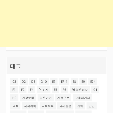
태그
C3
D2
D8
D10
E7
E7-4
E8
E9
E74
F1
F2
F4
f4 비자
F5
F6
F6 결혼비자
G1
H2
건강보험
결혼이민
계절근로
고용허가제
국적
국적취득
국적회복
국제결혼
귀화
난민