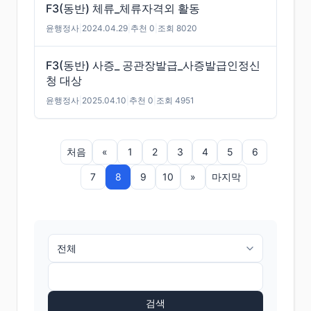
F3(동반) 체류_체류자격외 활동
윤행정사
|
2024.04.29
|
추천 0
|
조회 8020
F3(동반) 사증_ 공관장발급_사증발급인정신
청 대상
윤행정사
|
2025.04.10
|
추천 0
|
조회 4951
처음
«
1
2
3
4
5
6
7
8
9
10
»
마지막
검색