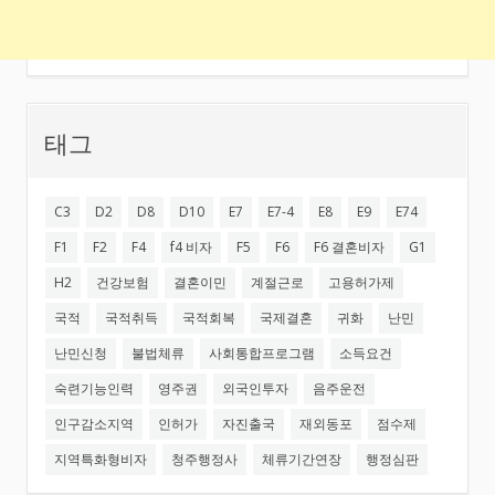
태그
C3
D2
D8
D10
E7
E7-4
E8
E9
E74
F1
F2
F4
f4 비자
F5
F6
F6 결혼비자
G1
H2
건강보험
결혼이민
계절근로
고용허가제
국적
국적취득
국적회복
국제결혼
귀화
난민
난민신청
불법체류
사회통합프로그램
소득요건
숙련기능인력
영주권
외국인투자
음주운전
인구감소지역
인허가
자진출국
재외동포
점수제
지역특화형비자
청주행정사
체류기간연장
행정심판