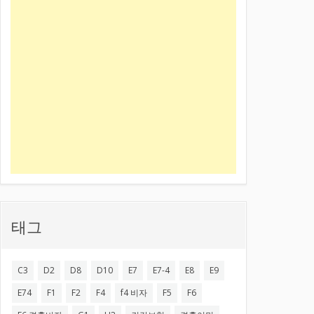
태그
C3
D2
D8
D10
E7
E7-4
E8
E9
E74
F1
F2
F4
f4 비자
F5
F6