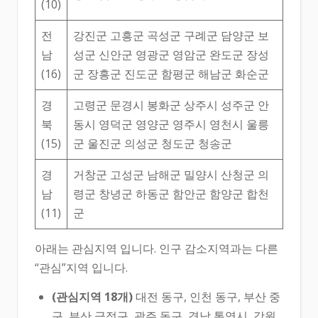
(10)
전
강진군 고흥군 곡성군 구례군 담양군 보
남
성군 신안군 영광군 영암군 완도군 장성
(16)
군 장흥군 진도군 함평군 해남군 화순군
경
고령군 문경시 봉화군 상주시 성주군 안
북
동시 영덕군 영양군 영주시 영천시 울릉
(15)
군 울진군 의성군 청도군 청송군
경
거창군 고성군 남해군 밀양시 산청군 의
남
령군 창녕군 하동군 함안군 함양군 합천
(11)
군
아래는 관심지역 입니다. 인구 감소지역과는 다른
“관심”지역 입니다.
(관심지역 18개)
대전 동구, 인천 동구, 부산 중
구, 부산 금정구, 광주 동구, 경남 통영시, 강원