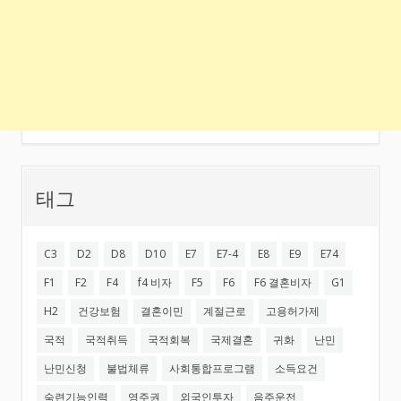
태그
C3
D2
D8
D10
E7
E7-4
E8
E9
E74
F1
F2
F4
f4 비자
F5
F6
F6 결혼비자
G1
H2
건강보험
결혼이민
계절근로
고용허가제
국적
국적취득
국적회복
국제결혼
귀화
난민
난민신청
불법체류
사회통합프로그램
소득요건
숙련기능인력
영주권
외국인투자
음주운전