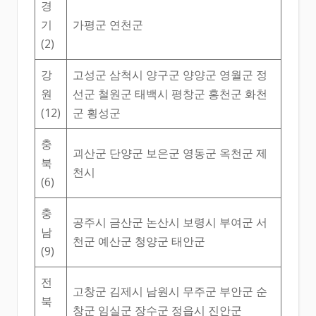
경
기
가평군 연천군
(2)
강
고성군 삼척시 양구군 양양군 영월군 정
원
선군 철원군 태백시 평창군 홍천군 화천
(12)
군 횡성군
충
괴산군 단양군 보은군 영동군 옥천군 제
북
천시
(6)
충
공주시 금산군 논산시 보령시 부여군 서
남
천군 예산군 청양군 태안군
(9)
전
고창군 김제시 남원시 무주군 부안군 순
북
창군 임실군 장수군 정읍시 진안군