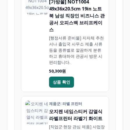
[가방몰] NOT1004
49x36x20.5cm 19in 노트
북 남성 직장인 비즈니스 관
공서 오피스백 브리프케이
스
[행정서류 준비물] 지자체 추천
서나 출입국 사무소 제출 서류
등을 종류별로 깔끔하게 분류
하고 휴대하여 관공서 방문 시
편리합니다.
50,300원
상품 확인
제품군: 라벨 프린터
오지렌 네임스티커 감열식
라벨프린터 라벨기 화이트
[직업군·현장 관심 제품] 사업장