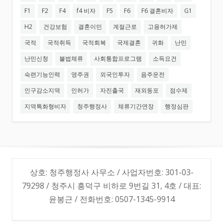
F1
F2
F4
f4 비자
F5
F6
F6 결혼비자
G1
H2
건강보험
결혼이민
계절근로
고용허가제
국적
국적취득
국적회복
국제결혼
귀화
난민
난민신청
불법체류
사회통합프로그램
소득요건
숙련기능인력
영주권
외국인투자
음주운전
인구감소지역
인허가
자진출국
재외동포
점수제
지역특화형비자
청주행정사
체류기간연장
행정심판
상호: 청주행정사 사무소 / 사업자번호: 301-03-
79298 / 청주시 흥덕구 비하로 9번길 31, 4호 / 대표:
윤봉근 / 전화번호: 0507-1345-9914