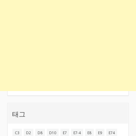
태그
C3
D2
D8
D10
E7
E7-4
E8
E9
E74