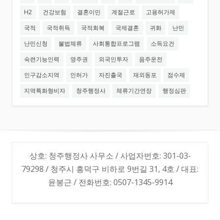
H2
건강보험
결혼이민
계절근로
고용허가제
국적
국적취득
국적회복
국제결혼
귀화
난민
난민신청
불법체류
사회통합프로그램
소득요건
숙련기능인력
영주권
외국인투자
음주운전
인구감소지역
인허가
자진출국
재외동포
점수제
지역특화형비자
청주행정사
체류기간연장
행정심판
상호: 청주행정사 사무소 / 사업자번호: 301-03-
79298 / 청주시 흥덕구 비하로 9번길 31, 4호 / 대표:
윤봉근 / 전화번호: 0507-1345-9914