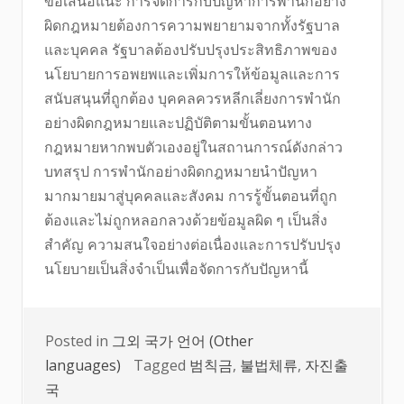
ข้อเสนอแนะ การจัดการกับปัญหาการพำนักอย่าง
ผิดกฎหมายต้องการความพยายามจากทั้งรัฐบาล
และบุคคล รัฐบาลต้องปรับปรุงประสิทธิภาพของ
นโยบายการอพยพและเพิ่มการให้ข้อมูลและการ
สนับสนุนที่ถูกต้อง บุคคลควรหลีกเลี่ยงการพำนัก
อย่างผิดกฎหมายและปฏิบัติตามขั้นตอนทาง
กฎหมายหากพบตัวเองอยู่ในสถานการณ์ดังกล่าว
บทสรุป การพำนักอย่างผิดกฎหมายนำปัญหา
มากมายมาสู่บุคคลและสังคม การรู้ขั้นตอนที่ถูก
ต้องและไม่ถูกหลอกลวงด้วยข้อมูลผิด ๆ เป็นสิ่ง
สำคัญ ความสนใจอย่างต่อเนื่องและการปรับปรุง
นโยบายเป็นสิ่งจำเป็นเพื่อจัดการกับปัญหานี้
Posted in
그외 국가 언어 (Other
languages)
Tagged
범칙금
,
불법체류
,
자진출
국