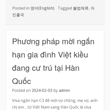
Posted in
영어(English)
Tagged
불법체류
,
자
진출국
Phương pháp mời ngắn
hạn gia đình Việt kiều
đang cư trú tại Hàn
Quốc
Posted on
2024-02-03
by
admin
Visa ngắn hạn C3 để mời vợ chồng, mẹ vợ, anh
chị em… từ Việt Nam sang Hàn Quốc là visa