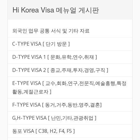
Hi Korea Visa 메뉴얼 게시판
외국인 업무 공통 서식 및 기타 자료
C-TYPE VISA [ 단기 방문 ]
D-TYPE VISA 1 [ 문화,유학,연수,취재 ]
D-TYPE VISA 2 [ 종교,주재,투자,경영,구직 ]
E-TYPE VISA [ 교수,회화,연구,전문직,예술흥행,특정
활동,계절근로자 ]
F-TYPE VISA [ 동거,거주,동반,영주,결혼]
G,H-TYPE VISA [ 난민,기타,관광취업 ]
동포 VISA [ C38, H2, F4, F5 ]