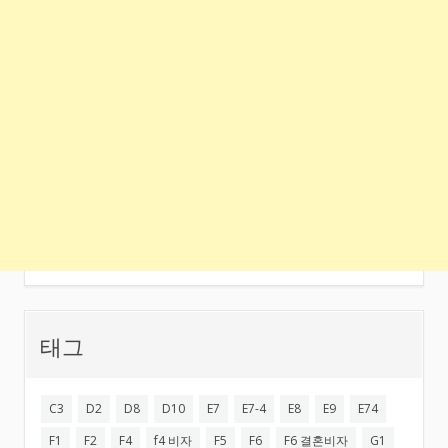
태그
C3
D2
D8
D10
E7
E7-4
E8
E9
E74
F1
F2
F4
f4 비자
F5
F6
F6 결혼비자
G1