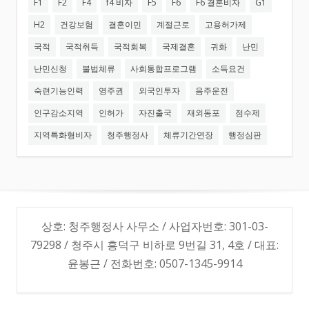
F1
F2
F4
f4 비자
F5
F6
F6 결혼비자
G1
H2
건강보험
결혼이민
계절근로
고용허가제
국적
국적취득
국적회복
국제결혼
귀화
난민
난민신청
불법체류
사회통합프로그램
소득요건
숙련기능인력
영주권
외국인투자
음주운전
인구감소지역
인허가
자진출국
재외동포
점수제
지역특화형비자
청주행정사
체류기간연장
행정심판
상호: 청주행정사 사무소 / 사업자번호: 301-03-
79298 / 청주시 흥덕구 비하로 9번길 31, 4호 / 대표:
윤봉근 / 전화번호: 0507-1345-9914