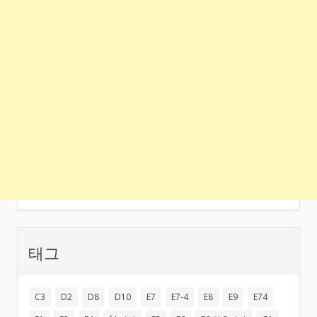
태그
C3
D2
D8
D10
E7
E7-4
E8
E9
E74