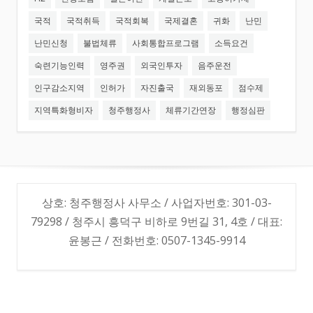
국적
국적취득
국적회복
국제결혼
귀화
난민
난민신청
불법체류
사회통합프로그램
소득요건
숙련기능인력
영주권
외국인투자
음주운전
인구감소지역
인허가
자진출국
재외동포
점수제
지역특화형비자
청주행정사
체류기간연장
행정심판
상호: 청주행정사 사무소 / 사업자번호: 301-03-
79298 / 청주시 흥덕구 비하로 9번길 31, 4호 / 대표:
윤봉근 / 전화번호: 0507-1345-9914