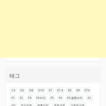
태그
C3
D2
D8
D10
E7
E7-4
E8
E9
E74
F1
F2
F4
f4 비자
F5
F6
F6 결혼비자
G1
H2
건강보험
결혼이민
계절근로
고용허가제