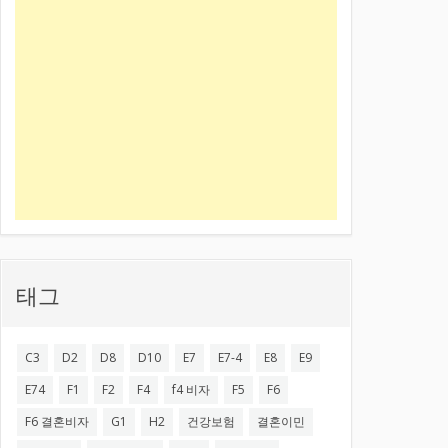
태그
C3
D2
D8
D10
E7
E7-4
E8
E9
E74
F1
F2
F4
f4 비자
F5
F6
F6 결혼비자
G1
H2
건강보험
결혼이민