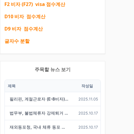
F2 비자 (F27) visa 점수계산
D10 비자 점수계산
D9 비자 점수계산
글자수 분할
주목할 뉴스 보기
제목
작성일
필리핀, 계절근로자 (E-8비자) 한국행 중단
2025.11.05
법무부, 불법체류자 강제퇴거 시 경찰에 즉시 통보 제도 마련
2025.10.17
재외동포청, 국내 체류 동포 실태조사 결과 발표 - 86만 명 체류 통계 발표
2025.10.17