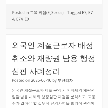
Posted in
교육,취업(E_Series)
Tagged
E7
,
E7-
4
,
E74
,
E9
외국인 계절근로자 배정
취소와 재량권 남용 행정
심판 사례정리
Posted on
2026-06-10
by
부관리자
외국인 계절근로자 제도 운영 시 지자체의 재량권
일탈·남용 사례와 행정심판 재결을 분석하고, 고용
주가 알아야 할 실무적 유의사항을 법리적 관점에