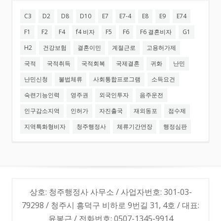
C3
D2
D8
D10
E7
E7-4
E8
E9
E74
F1
F2
F4
f4 비자
F5
F6
F6 결혼비자
G1
H2
건강보험
결혼이민
계절근로
고용허가제
국적
국적취득
국적회복
국제결혼
귀화
난민
난민신청
불법체류
사회통합프로그램
소득요건
숙련기능인력
영주권
외국인투자
음주운전
인구감소지역
인허가
자진출국
재외동포
점수제
지역특화형비자
청주행정사
체류기간연장
행정심판
상호: 청주행정사 사무소 / 사업자번호: 301-03-
79298 / 청주시 흥덕구 비하로 9번길 31, 4호 / 대표:
윤봉근 / 전화번호: 0507-1345-9914