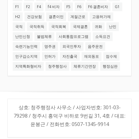
F1
F2
F4
f4 비자
F5
F6
F6 결혼비자
G1
H2
건강보험
결혼이민
계절근로
고용허가제
국적
국적취득
국적회복
국제결혼
귀화
난민
난민신청
불법체류
사회통합프로그램
소득요건
숙련기능인력
영주권
외국인투자
음주운전
인구감소지역
인허가
자진출국
재외동포
점수제
지역특화형비자
청주행정사
체류기간연장
행정심판
상호: 청주행정사 사무소 / 사업자번호: 301-03-
79298 / 청주시 흥덕구 비하로 9번길 31, 4호 / 대표:
윤봉근 / 전화번호: 0507-1345-9914