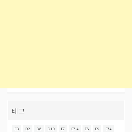
태그
C3
D2
D8
D10
E7
E7-4
E8
E9
E74