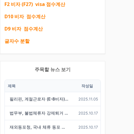
F2 비자 (F27) visa 점수계산
D10 비자 점수계산
D9 비자 점수계산
글자수 분할
주목할 뉴스 보기
제목
작성일
필리핀, 계절근로자 (E-8비자) 한국행 중단
2025.11.05
법무부, 불법체류자 강제퇴거 시 경찰에 즉시 통보 제도 마련
2025.10.17
재외동포청, 국내 체류 동포 실태조사 결과 발표 - 86만 명 체류 통계 발표
2025.10.17