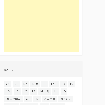
태그
C3
D2
D8
D10
E7
E7-4
E8
E9
E74
F1
F2
F4
f4 비자
F5
F6
F6 결혼비자
G1
H2
건강보험
결혼이민