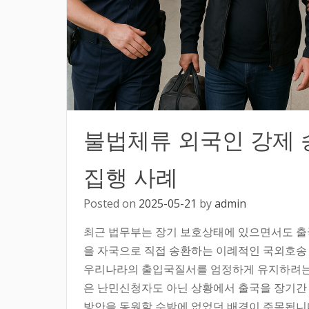
불법체류 외국인 강제 
집행 사례
Posted on
2025-05-21
by
admin
최근 법무부는 장기 보호상태에 있으면서도 출
을 자국으로 직접 송환하는 이례적인 국외호송 
우리나라의 출입국질서를 엄정하게 유지하려는
은 난민신청자도 아닌 상황에서 출국을 장기간
방안을 동원할 수밖에 없었던 배경이 주목됩니다