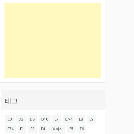
태그
C3
D2
D8
D10
E7
E7-4
E8
E9
E74
F1
F2
F4
f4 비자
F5
F6