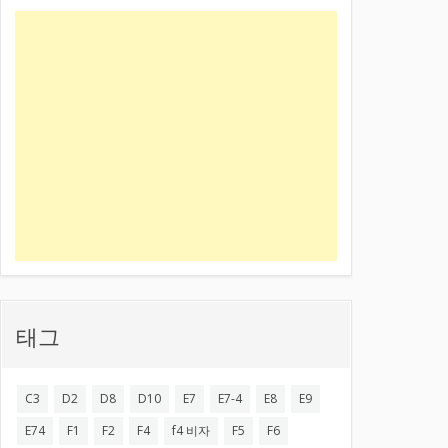
태그
C3
D2
D8
D10
E7
E7-4
E8
E9
E74
F1
F2
F4
f4 비자
F5
F6