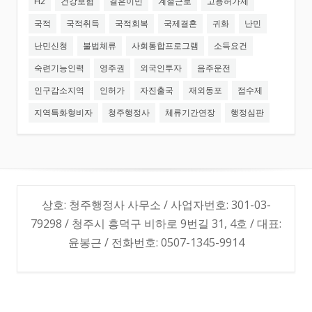
H2
건강보험
결혼이민
계절근로
고용허가제
국적
국적취득
국적회복
국제결혼
귀화
난민
난민신청
불법체류
사회통합프로그램
소득요건
숙련기능인력
영주권
외국인투자
음주운전
인구감소지역
인허가
자진출국
재외동포
점수제
지역특화형비자
청주행정사
체류기간연장
행정심판
상호: 청주행정사 사무소 / 사업자번호: 301-03-
79298 / 청주시 흥덕구 비하로 9번길 31, 4호 / 대표:
윤봉근 / 전화번호: 0507-1345-9914