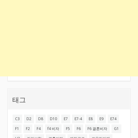
태그
C3
D2
D8
D10
E7
E7-4
E8
E9
E74
F1
F2
F4
f4 비자
F5
F6
F6 결혼비자
G1