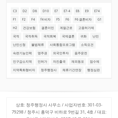
C3
D2
D8
D10
E7
E7-4
E8
E9
E74
F1
F2
F4
f4 비자
F5
F6
F6 결혼비자
G1
H2
건강보험
결혼이민
계절근로
고용허가제
국적
국적취득
국적회복
국제결혼
귀화
난민
난민신청
불법체류
사회통합프로그램
소득요건
숙련기능인력
영주권
외국인투자
음주운전
인구감소지역
인허가
자진출국
재외동포
점수제
지역특화형비자
청주행정사
체류기간연장
행정심판
상호: 청주행정사 사무소 / 사업자번호: 301-03-
79298 / 청주시 흥덕구 비하로 9번길 31, 4호 / 대표: