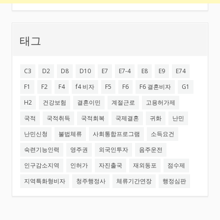
태그
C3
D2
D8
D10
E7
E7-4
E8
E9
E74
F1
F2
F4
f4 비자
F5
F6
F6 결혼비자
G1
H2
건강보험
결혼이민
계절근로
고용허가제
국적
국적취득
국적회복
국제결혼
귀화
난민
난민신청
불법체류
사회통합프로그램
소득요건
숙련기능인력
영주권
외국인투자
음주운전
인구감소지역
인허가
자진출국
재외동포
점수제
지역특화형비자
청주행정사
체류기간연장
행정심판