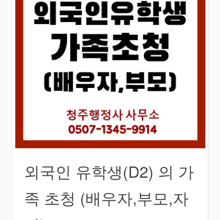
외국인 유학생(D2) 의 가
족 초청 (배우자,부모,자