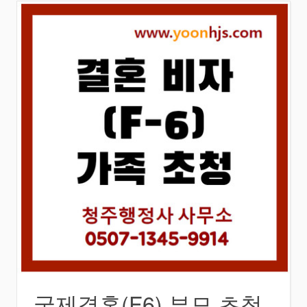
국제결혼(F6) 부모 초청