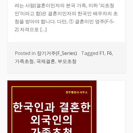
려는 사람(결혼이민자의 본국 가족, 이하 ‘피초청
인’이라고 함)은 결혼이민자의 한국인 배우자의 초
청을 받아야 합니다. 다만, ① 결혼이민 영주(F-5-
2) 자격으로 […]
Posted in
장기거주(F_Series)
Tagged
F1
,
F6
,
가족초청
,
국제결혼
,
부모초청