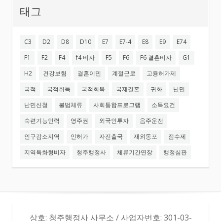
태그
C3
D2
D8
D10
E7
E7-4
E8
E9
E74
F1
F2
F4
f4 비자
F5
F6
F6 결혼비자
G1
H2
건강보험
결혼이민
계절근로
고용허가제
국적
국적취득
국적회복
국제결혼
귀화
난민
난민신청
불법체류
사회통합프로그램
소득요건
숙련기능인력
영주권
외국인투자
음주운전
인구감소지역
인허가
자진출국
재외동포
점수제
지역특화형비자
청주행정사
체류기간연장
행정심판
상호: 청주행정사 사무소 / 사업자번호: 301-03-