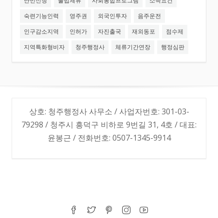
난민신청
불법체류
사회통합프로그램
소득요건
숙련기능인력
영주권
외국인투자
음주운전
인구감소지역
인허가
자진출국
재외동포
점수제
지역특화형비자
청주행정사
체류기간연장
행정심판
상호: 청주행정사 사무소 / 사업자번호: 301-03-
79298 / 청주시 흥덕구 비하로 9번길 31, 4호 / 대표:
윤봉근 / 전화번호: 0507-1345-9914