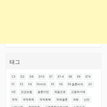
태그
C3
D2
D8
D10
E7
E7-4
E8
E9
E74
F1
F2
F4
f4 비자
F5
F6
F6 결혼비자
G1
H2
건강보험
결혼이민
계절근로
고용허가제
국적
국적취득
국적회복
국제결혼
귀화
난민